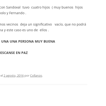
 con Sandoval tuvo cuatro hijos ( muy buenos hijos
nolo y Fernando .
os vecinos deja un significativo vacío, que no podrá
a y este caso es uno de ellos .
O UNA UNA PERSONA MUY BUENA
DESCANSE EN PAZ
el
2 agosto, 2016
por
Collanzo
.