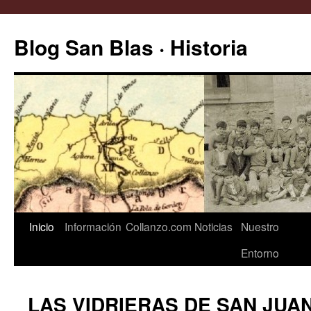
Saltar
al
Blog San Blas · Historia
contenido
Inicio
Información
Collanzo.com
Noticias
Nuestro
Entorno
LAS VIDRIERAS DE SAN JUA