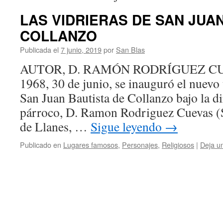
LAS VIDRIERAS DE SAN JUA
COLLANZO
Publicada el
7 junio, 2019
por
San Blas
AUTOR, D. RAMÓN RODRÍGUEZ CUE
1968, 30 de junio, se inauguró el nuevo
San Juan Bautista de Collanzo bajo la d
párroco, D. Ramon Rodriguez Cuevas (
de Llanes, …
Sigue leyendo
→
Publicado en
Lugares famosos
,
Personajes
,
Religiosos
|
Deja u