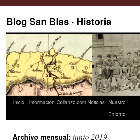
Saltar
al
Blog San Blas · Historia
contenido
Inicio
Información
Collanzo.com
Noticias
Nuestro
Entorno
junio 2019
Archivo mensual: