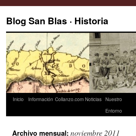
Saltar
al
Blog San Blas · Historia
contenido
Inicio
Información
Collanzo.com
Noticias
Nuestro
Entorno
noviembre 2011
Archivo mensual: