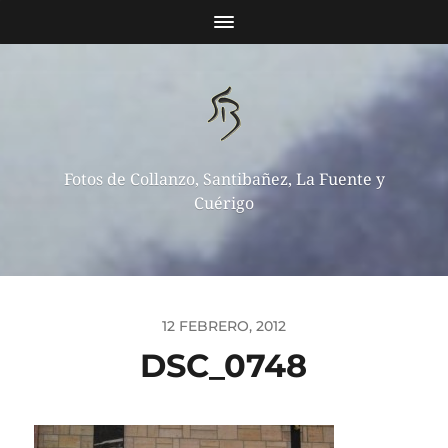
Fotos de Collanzo, Santibañez, La Fuente y
Cuérigo
12 FEBRERO, 2012
DSC_0748